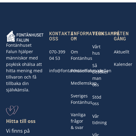
Footer
KONTAKTA
INFORMATION
VERKSAMHETEN
PÅ
OSS
OM
GÅNG
Fontänhuset
Vårt
Falun hjälper
070-399
Om
Aktuellt
hus
människor med
04 53
Fontänhus
psykisk ohälsa att
Kalender
Så
hitta mening med
info@fontanhusetfalun.se
Fontänhusmodellen
besöker
tillvaron och få
man
Medlemskap
tillbaka din
oss
självkänsla.
Sveriges
Stöd
Fontänhus
oss
Vanliga
Vår
Hitta till oss
frågor
tidning
& svar
Vi finns på
Vår