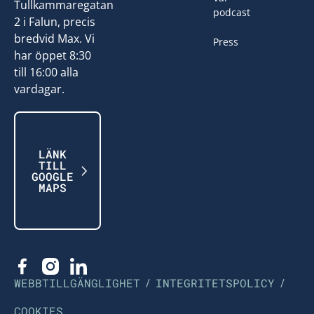
Tullkammaregatan
podcast
2 i Falun, precis
bredvid Max. Vi
Press
har öppet 8:30
till 16:00 alla
vardagar.
LÄNK
TILL
GOOGLE
MAPS
WEBBTILLGÄNGLIGHET
/
INTEGRITETSPOLICY
/
COOKIES